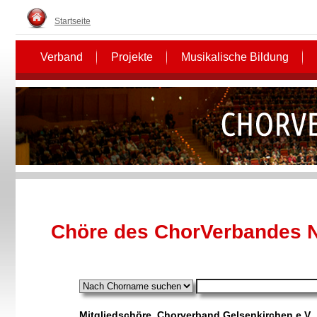
Startseite
Verband
Projekte
Musikalische Bildung
Chöre des ChorVerbandes 
Mitgliedschöre, Chorverband Gelsenkirchen e.V