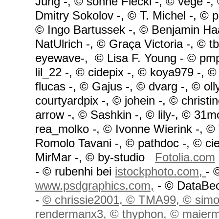
Jung -, © sonne Fleckl -, © vege -,
Dmitry Sokolov -, © T. Michel -, © p
© Ingo Bartussek -, © Benjamin Haas
NatUlrich -, © Graça Victoria -, © tb
eyewave-, © Lisa F. Young - © pmp
lil_22 -, © cidepix -, © koya979 -,
flucas -, © Gajus -, © dvarg -, © oll
courtyardpix -, © johein -, © christi
arrow -, © Sashkin -, © lily-, © 31m
rea_molko -, © Ivonne Wierink -, ©
Romolo Tavani -, © pathdoc -, © cie
MirMar -, © by-studio
Fotolia.com
- © rubenhi bei
istockphoto.com,
- 
www.psdgraphics.com,
- © DataBe
-
© chrissie2001,
© TMA99, © simon
rendermanx3, © thyphon, © maierm