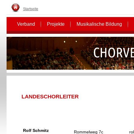
Startseite
Verband
Projekte
Musikalische Bildung
LANDESCHORLEITER
Rolf Schmitz
Rommelweg 7c
ro