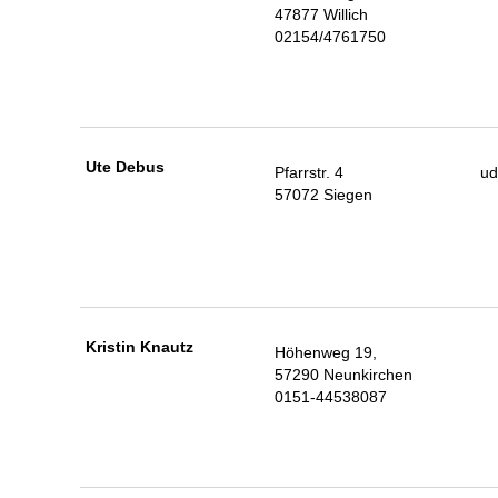
47877 Willich
02154/4761750
Ute Debus
Pfarrstr. 4
u
57072 Siegen
Kristin Knautz
Höhenweg 19,
57290 Neunkirchen
0151-44538087