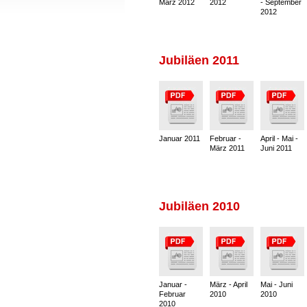
März 2012
2012
- September
2012
Jubiläen 2011
Januar 2011
Februar -
April - Mai -
März 2011
Juni 2011
Jubiläen 2010
Januar -
März - April
Mai - Juni
Februar
2010
2010
2010