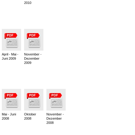
2010
April - Mai -
November -
Juni 2009
Dezember
2009
Mai - Juni
Oktober
November -
2008
2008
Dezember
2008