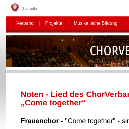
Startseite
Verband
Projekte
Musikalische Bildung
Noten - Lied des ChorVerba
„Come together“
Frauenchor -
"Come together" - si