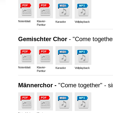
Notenblatt
Klavier-
Karaoke
Vollplayback
Partitur
Gemischter Chor
- "Come together
Notenblatt
Klavier-
Karaoke
Vollplayback
Partitur
Männerchor -
"Come together" - si